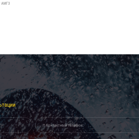
т АМГ3
ьтации