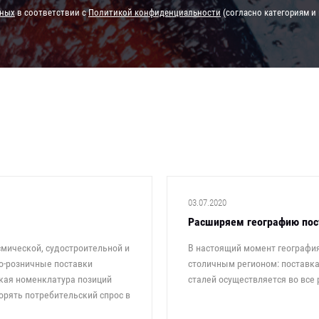
нных
в соответствии с
Политикой конфиденциальности
(согласно категориям и 
03.07.2020
Расширяем географию пос
мической, судостроительной и
В настоящий момент география
о-розничные поставки
столичным регионом: поставка
кая номенклатура позиций
сталей осуществляется во все
рять потребительский спрос в