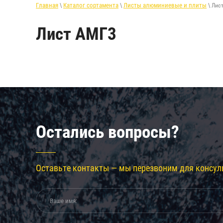
Главная
Каталог сортамента
Листы алюминиевые и плиты
\
\
\ Лис
Лист АМГ3
Остались вопросы?
Оставьте контакты — мы перезвоним для консул